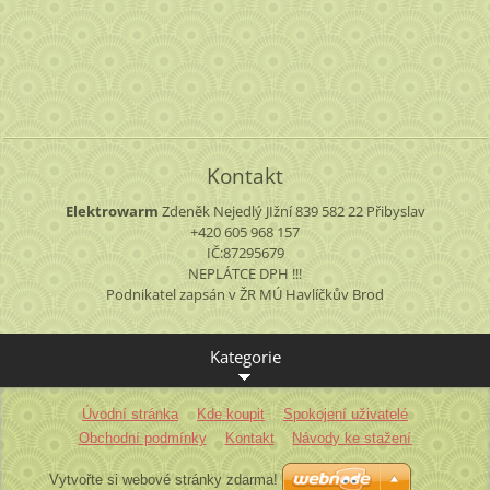
Kontakt
Elektrowarm
Zdeněk Nejedlý
JIžní 839
582 22 Přibyslav
+420 605 968 157
IČ:87295679
NEPLÁTCE DPH !!!
Podnikatel zapsán v ŽR MÚ Havlíčkův Brod
Kategorie
Úvodní stránka
Kde koupit
Spokojení uživatelé
Obchodní podmínky
Kontakt
Návody ke stažení
Vytvořte si webové stránky zdarma!