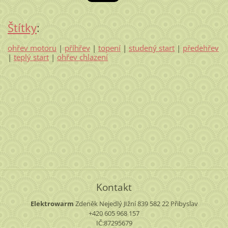
Štítky
:
ohřev motoru
|
příhřev
|
topení
|
studený start
|
předehřev
|
teplý start
|
ohřev chlazení
Kontakt
Elektrowarm
Zdeněk Nejedlý
JIžní 839
582 22 Přibyslav
+420 605 968 157
IČ:87295679