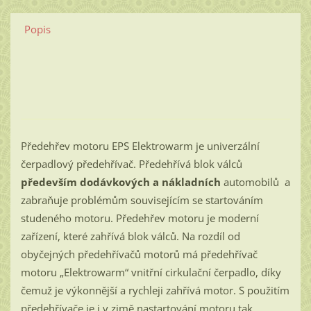
Popis
Předehřev motoru EPS Elektrowarm je univerzální
čerpadlový předehřívač. Předehřívá blok válců
především dodávkových a nákladních
automobilů a
zabraňuje problémům souvisejícím se startováním
studeného motoru. Předehřev motoru je moderní
zařízení, které zahřívá blok válců. Na rozdíl od
obyčejných předehřívačů motorů má předehřívač
motoru „Elektrowarm“ vnitřní cirkulační čerpadlo, díky
čemuž je výkonnější a rychleji zahřívá motor. S použitím
předehřívače je i v zimě nastartování motoru tak