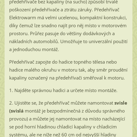
předehřívače bez kapaliny (na sucho) způsobí trvalé
poškození předehřívače a ztrátu záruky. Předehřívač
Elektrowarm má velmi ucelenou, kompaktní konstrukci,
díky čemuž lze snadno najít pro něj místo v motorovém
prostoru. Průřez pasuje do většiny dodávkových a
nákladních automobilů. Umožňuje to univerzální použití
a jednoduchou montáž.
Předehřívač zapojte do hadice topného tělesa nebo
hadice malého okruhu v motoru tak, aby směr proudění
kapaliny označený na předehřívači směřoval k motoru.
1. Najděte správnou hadici a určete místo montáže.
2. Ujistěte se, že předehřívač můžete namontovat
svisle
(svislá
montáž je bezpodmínečná z důvodu správného
provozu) a můžete jej namontovat na místo nacházející
se pod horní hladinou chladicí kapaliny v chladicím
systému, ale ne níže než 60 cm od nejvyšší hladiny