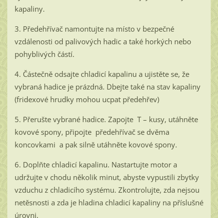
kapaliny.
3. Předehřívač namontujte na místo v bezpečné
vzdálenosti od palivových hadic a také horkých nebo
pohyblivých částí.
4. Částečně odsajte chladicí kapalinu a ujistěte se, že
vybraná hadice je prázdná. Dbejte také na stav kapaliny
(fridexové hrudky mohou ucpat předehřev)
5. Přerušte vybrané hadice. Zapojte T – kusy, utáhněte
kovové spony, připojte předehřívač se dvěma
koncovkami a pak silně utáhněte kovové spony.
6. Doplňte chladicí kapalinu. Nastartujte motor a
udržujte v chodu několik minut, abyste vypustili zbytky
vzduchu z chladicího systému. Zkontrolujte, zda nejsou
netěsnosti a zda je hladina chladicí kapaliny na příslušné
úrovni.