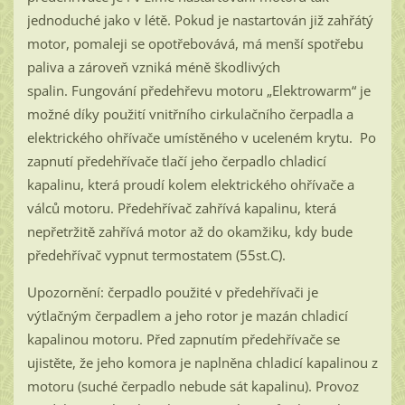
jednoduché jako v létě. Pokud je nastartován již zahřátý
motor, pomaleji se opotřebovává, má menší spotřebu
paliva a zároveň vzniká méně škodlivých
spalin. Fungování předehřevu motoru „Elektrowarm“ je
možné díky použití vnitřního cirkulačního čerpadla a
elektrického ohřívače umístěného v uceleném krytu. Po
zapnutí předehřívače tlačí jeho čerpadlo chladicí
kapalinu, která proudí kolem elektrického ohřívače a
válců motoru. Předehřívač zahřívá kapalinu, která
nepřetržitě zahřívá motor až do okamžiku, kdy bude
předehřívač vypnut termostatem (55st.C).
Upozornění: čerpadlo použité v předehřívači je
výtlačným čerpadlem a jeho rotor je mazán chladicí
kapalinou motoru. Před zapnutím předehřívače se
ujistěte, že jeho komora je naplněna chladicí kapalinou z
motoru (suché čerpadlo nebude sát kapalinu). Provoz